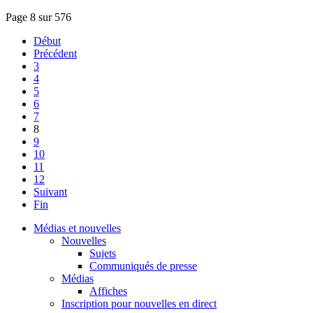
Page 8 sur 576
Début
Précédent
3
4
5
6
7
8
9
10
11
12
Suivant
Fin
Médias et nouvelles
Nouvelles
Sujets
Communiqués de presse
Médias
Affiches
Inscription pour nouvelles en direct