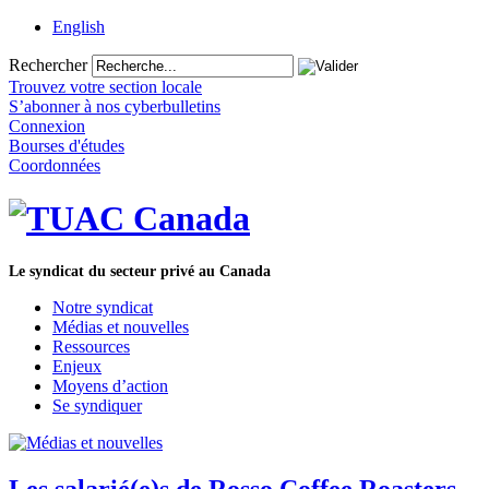
English
Rechercher
Trouvez votre section locale
S’abonner à nos cyberbulletins
Connexion
Bourses d'études
Coordonnées
Le syndicat du secteur privé au Canada
Notre syndicat
Médias et nouvelles
Ressources
Enjeux
Moyens d’action
Se syndiquer
Les salarié(e)s de Rosso Coffee Roasters