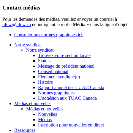
Contact médias
Pour les demandes des médias, veuillez envoyer un courriel à
ufcw@ufcw.ca
en indiquant le mot «
Média
» dans la ligne d'objet.
Consulter nos normes graphiques ici.
Notre syndicat
Notre syndicat
Trouvez votre section locale
Statuts
Message du président national
Conseil national
Fièrement syndiqué(e)
Histoire
Rapport annuel des TUAC Canada
Normes graphiques
L’adhésion aux TUAC Canada
Médias et nouvelles
Médias et nouvelles
Nouvelles
Médias
Inscription pour nouvelles en direct
Ressources