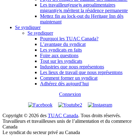
Les travailleur(euse)s agroalimentaires
migrant(e)s méritent la résidence permanente
Mettez fin au lock-out du Heritage Inn dès
maintenant
Se syndiquer
Se syndiquer
Pourquoi les TUAC Canada?
L’avantage du syndicat
Les syndicats en faits
Foire aux questions
Tout sur les syndicats
Industries que nous représentons
Les lieux de travail que nous représentons
Comment former un syndicat
Adhérez dès aujourd’hui
Connexion
Copyright © 2026 des
TUAC Canada
. Tous droits réservés.
Travailleurs et travailleuses unis de l’alimentation et du commerce
Canada
Le syndicat du secteur privé au Canada