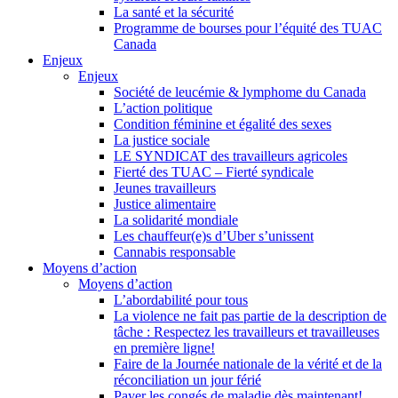
La santé et la sécurité
Programme de bourses pour l’équité des TUAC
Canada
Enjeux
Enjeux
Société de leucémie & lymphome du Canada
L’action politique
Condition féminine et égalité des sexes
La justice sociale
LE SYNDICAT des travailleurs agricoles
Fierté des TUAC – Fierté syndicale
Jeunes travailleurs
Justice alimentaire
La solidarité mondiale
Les chauffeur(e)s d’Uber s’unissent
Cannabis responsable
Moyens d’action
Moyens d’action
L’abordabilité pour tous
La violence ne fait pas partie de la description de
tâche : Respectez les travailleurs et travailleuses
en première ligne!
Faire de la Journée nationale de la vérité et de la
réconciliation un jour férié
Payer les congés de maladie dès maintenant!