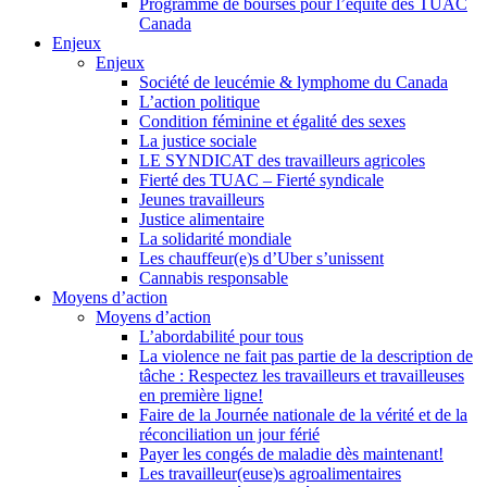
Programme de bourses pour l’équité des TUAC
Canada
Enjeux
Enjeux
Société de leucémie & lymphome du Canada
L’action politique
Condition féminine et égalité des sexes
La justice sociale
LE SYNDICAT des travailleurs agricoles
Fierté des TUAC – Fierté syndicale
Jeunes travailleurs
Justice alimentaire
La solidarité mondiale
Les chauffeur(e)s d’Uber s’unissent
Cannabis responsable
Moyens d’action
Moyens d’action
L’abordabilité pour tous
La violence ne fait pas partie de la description de
tâche : Respectez les travailleurs et travailleuses
en première ligne!
Faire de la Journée nationale de la vérité et de la
réconciliation un jour férié
Payer les congés de maladie dès maintenant!
Les travailleur(euse)s agroalimentaires